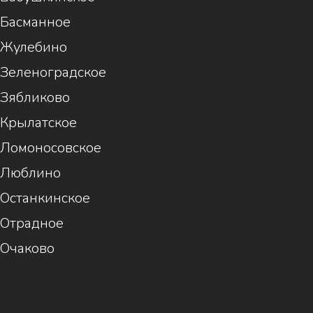
Басманное
Жулебино
Зеленоградское
Зябликово
Крылатское
Ломоносовское
Люблино
Останкинское
Отрадное
Очаково
1