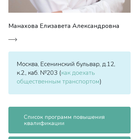
📄
Требования к составлению тестов
для дополнительных
профессиональных программ
Манахова Елизавета Александровна
📄
Примерный вариант логический
структуры, содержания и
оформления дополнительной
профессиональной программы
Москва, Есенинский бульвар, д.12,
к.2., каб. №203 (
как доехать
общественным транспортом
)
Список программ повышения
квалификации