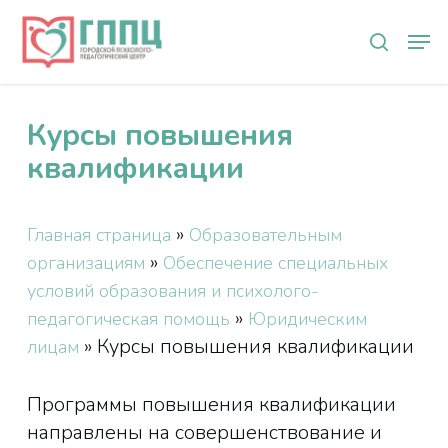
Skip
Мен
to
search
main
content
Курсы повышения
квалификации
»
Главная страница
Образовательным
»
организациям
Обеспечение специальных
условий образования и психолого-
»
педагогическая помощь
Юридическим
»
Курсы повышения квалификации
лицам
Программы повышения квалификации
направлены на совершенствование и