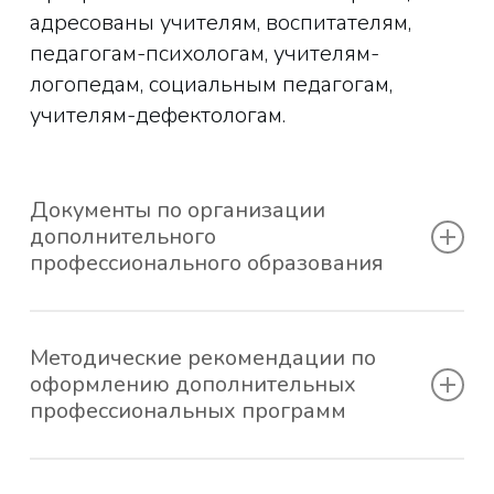
адресованы учителям, воспитателям,
педагогам-психологам, учителям-
логопедам, социальным педагогам,
учителям-дефектологам.
Документы по организации
дополнительного
профессионального образования
📄
Договор об оказании
образовательных услуг для
Методические рекомендации по
оформлению дополнительных
юридических лиц
профессиональных программ
📄
Договор для физических лиц
📄
Квитанция на оплату
📄
Нормативно-правовые документы,
образовательных услуг