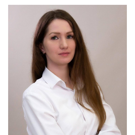
Регламентирующие организацию
дополнительного
профессионального образования
📄
Алгоритм Основных этапов
формирования дополнительной
Профессиональной программы
повышения квалификации
📄
Рекомендации ГАОУ ДПОгМ
МЦРКПО по составлению
дополнительных профессиональных
программ
📄
Рекомендации ГБО ГМЦ ДОгМ по
разработке коротких модульных
программ профессионального
обучения и дополнительного
профессионального образования