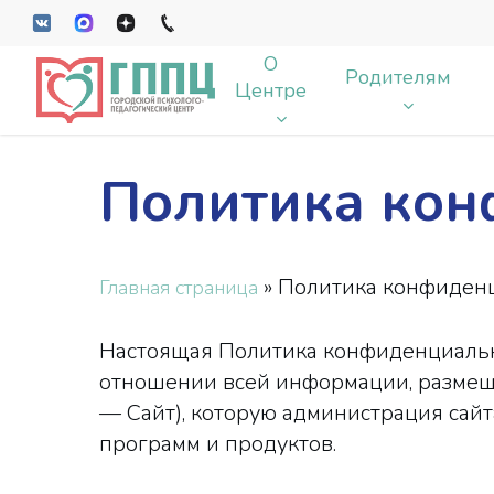
Skip
VK
MAX
Dzen
tel
to
О
main
Родителям
Центре
content
Политика кон
Enter чтобы искать, Esc чтобы закрыт
»
Политика конфиден
Главная страница
Настоящая Политика конфиденциальн
отношении всей информации, ра
— Сайт), которую администрация сайт
программ и продуктов.