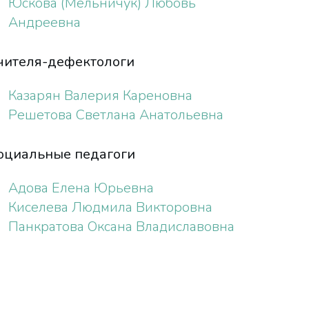
Юскова (Мельничук) Любовь
Андреевна
чителя-дефектологи
Казарян Валерия Кареновна
Решетова Светлана Анатольевна
оциальные педагоги
Адова Елена Юрьевна
Киселева Людмила Викторовна
Панкратова Оксана Владиславовна