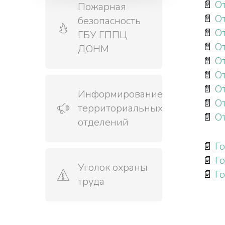
📄
О
Пожарная
📄
От
безопасность
📄
От
ГБУ ГППЦ
📄
От
ДОНМ
📄
О
📄
О
📄
О
Информирование
📄
О
территориальных
📄
О
отделений
📄
Г
📄
Г
Уголок охраны
📄
Г
труда