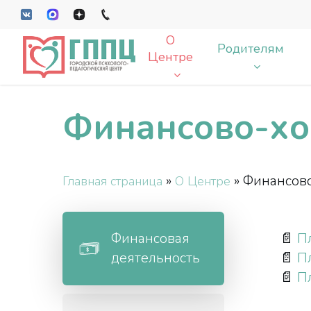
Skip
VK
MAX
Dzen
tel
to
О
main
Родителям
Центре
content
Финансово-хо
Enter чтобы искать, Esc чтобы закрыт
»
»
Финансово
Главная страница
О Центре
Финансовая
📄
П
деятельность
📄
П
📄
П