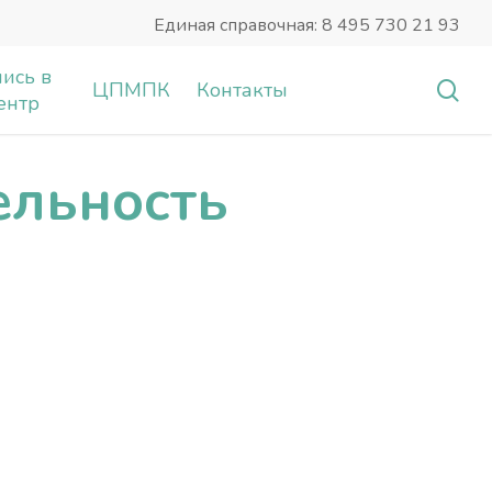
Единая справочная: 8 495 730 21 93
ись в
sea
ЦПМПК
Контакты
ентр
ельность