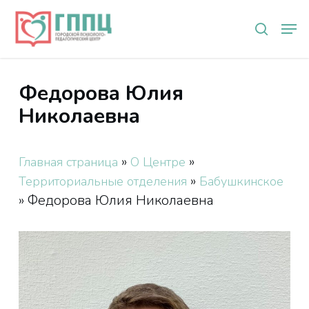
Skip
Мен
to
search
main
content
Федорова Юлия
Николаевна
»
»
Главная страница
О Центре
»
Территориальные отделения
Бабушкинское
»
Федорова Юлия Николаевна