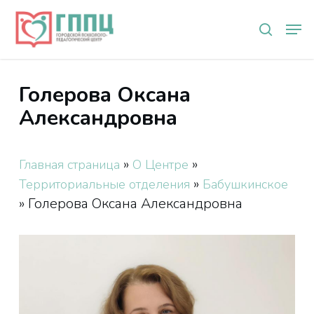
Skip
Мен
to
search
main
content
Голерова Оксана
Александровна
»
»
Главная страница
О Центре
»
Территориальные отделения
Бабушкинское
»
Голерова Оксана Александровна