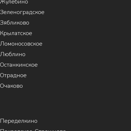
Жулебино
Зеленоградское
Зябликово
Крылатское
Ломоносовское
Люблино
Останкинское
Отрадное
Очаково
1
Переделкино