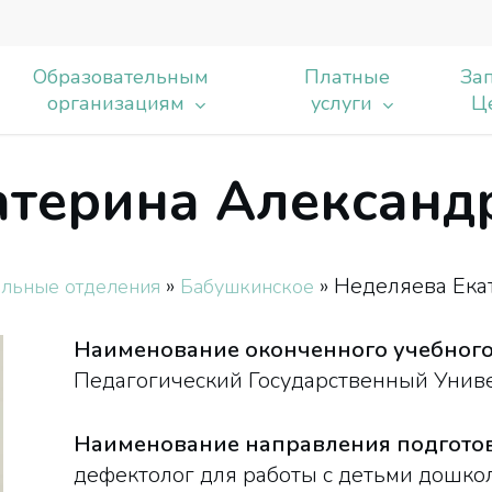
Образовательным
Платные
Зап
организациям
услуги
Ц
атерина Александ
ь
»
»
Неделяева Ека
льные отделения
Бабушкинское
Наименование оконченного учебного
Педагогический Государственный Унив
Наименование направления подготов
дефектолог для работы с детьми дошкол