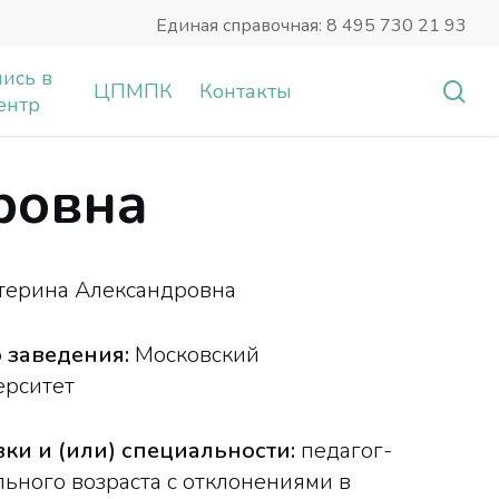
Единая справочная: 8 495 730 21 93
ись в
sea
ЦПМПК
Контакты
ентр
ровна
терина Александровна
 заведения:
Московский
ерситет
ки и (или) специальности:
педагог-
ьного возраста с отклонениями в