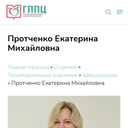
Skip
Мен
to
search
main
content
Протченко Екатерина
Михайловна
»
»
Главная страница
О Центре
»
Территориальные отделения
Бабушкинское
»
Протченко Екатерина Михайловна