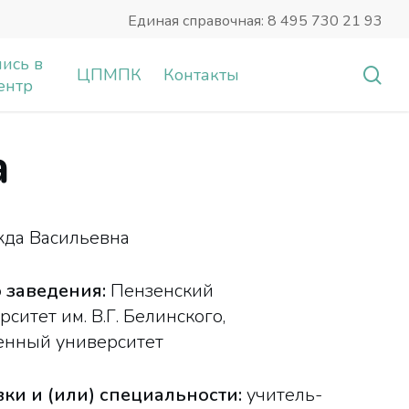
Единая справочная: 8 495 730 21 93
ись в
sea
ЦПМПК
Контакты
ентр
а
да Васильевна
 заведения:
Пензенский
итет им. В.Г. Белинского,
енный университет
ки и (или) специальности:
учитель-