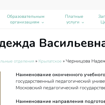
Образовательным
Платные
Зап
организациям
услуги
Ц
дежда Васильевн
ь
»
»
Черницова Надеж
льные отделения
Крылатское
Наименование оконченного учебного
государственный педагогический универс
Московский педагогический государств
Наименование направления подготов