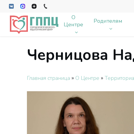
Skip
VK
MAX
Dzen
tel
to
О
main
Родителям
Центре
content
Черницова На
Enter чтобы искать, Esc чтобы закрыт
»
»
Главная страница
О Центре
Территориа