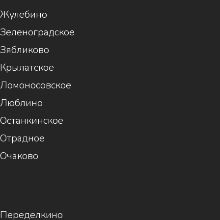
Жулебино
Зеленоградское
Зябликово
Крылатское
Ломоносовское
Люблино
Останкинское
Отрадное
Очаково
1
Переделкино