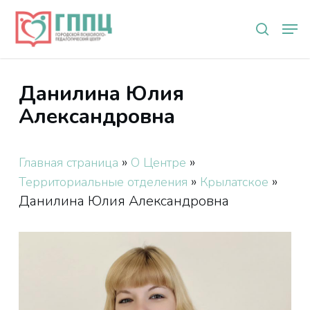
Skip
Мен
to
search
main
content
Данилина Юлия
Александровна
»
»
Главная страница
О Центре
»
»
Территориальные отделения
Крылатское
Данилина Юлия Александровна