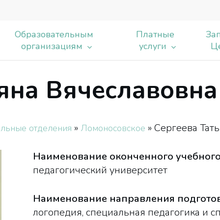
Образовательным
Платные
Зап
организациям
услуги
Ц
ьяна Вячеславовна
ь
»
»
Сергеева Тат
льные отделения
Ломоносовское
Наименование оконченного учебного
педагогический университет
Наименование направления подготовк
логопедия, специальная педагогика и с