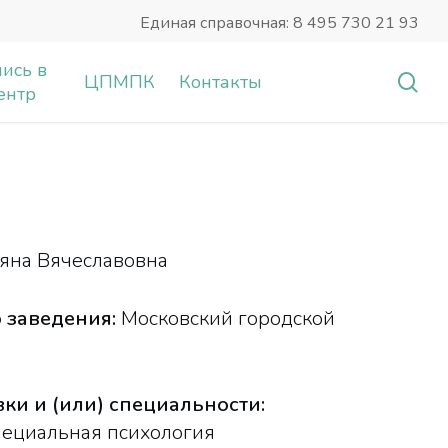
Единая справочная: 8 495 730 21 93
ись в
sea
ЦПМПК
Контакты
ентр
ьяна Вячеславовна
 заведения:
Московский городской
и и (или) специальности:
пециальная психология