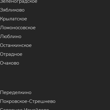
Зеленоградское
Зябликово
Крылатское
Ломоносовское
Люблино
Останкинское
Отрадное
Очаково
1
Переделкино
Покровское-Стрешнево