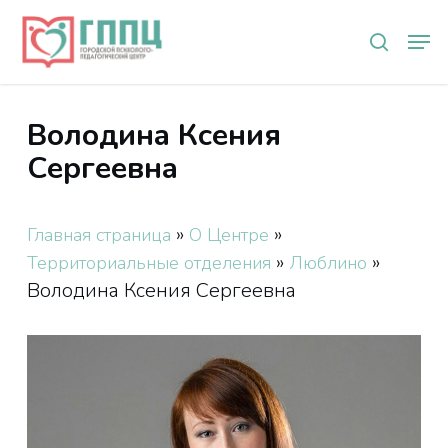
Skip
Мен
to
search
main
content
Володина Ксения
Сергеевна
»
»
Главная страница
О Центре
»
»
Территориальные отделения
Люблино
Володина Ксения Сергеевна