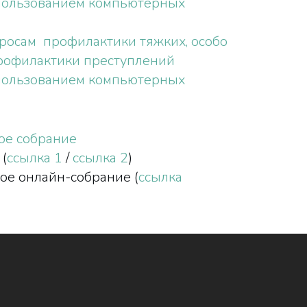
использованием компьютерных
росам профилактики тяжких, особо
рофилактики преступлений
использованием компьютерных
ое собрание
 (
ссылка 1
/
ссылка 2
)
ое онлайн-собрание (
ссылка
1