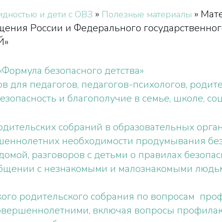
»
»
Мат
идностью и дети с ОВЗ
Полезные материалы
щения России и Федерального государственн
Й»
Формула безопасного детства»
в для педагогов, педагогов-психологов, родит
зопасность и благополучие в семье, школе, со
дительских собраний в образовательных орга
шеннолетних необходимости продумывания без
домой, разговоров с детьми о правилах безоп
в общении с незнакомыми и малознакомыми людь
ого родительского собрания по вопросам проф
овершеннолетними, включая вопросы профилак