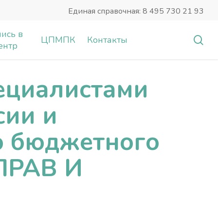
Единая справочная: 8 495 730 21 93
ись в
sea
ЦПМПК
Контакты
ентр
ециалистами
сии и
о бюджетного
ПРАВ И