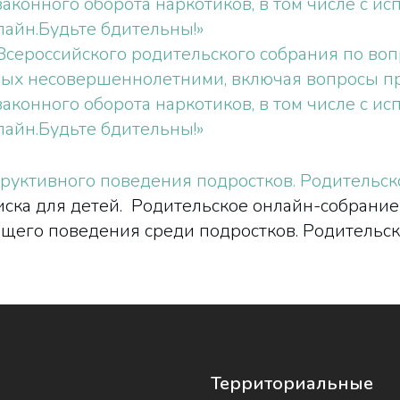
аконного оборота наркотиков, в том числе с 
лайн.Будьте бдительны!»
сероссийского родительского собрания по воп
ных несовершеннолетними, включая вопросы п
аконного оборота наркотиков, в том числе с 
лайн.Будьте бдительны!»
руктивного поведения подростков. Родительск
риска для детей. Родительское онлайн-собрание
его поведения среди подростков. Родительск
Территориальные