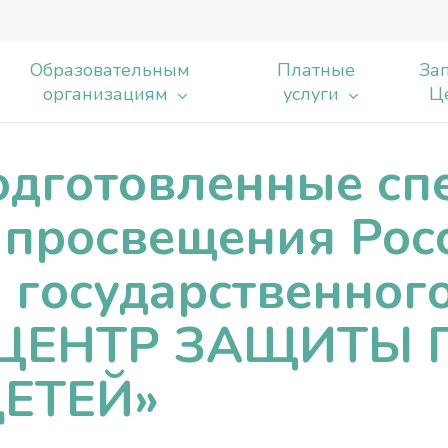
Образовательным
Платные
Зап
организациям
услуги
Ц
одготовленные сп
ь
 просвещения Рос
 государственног
«ЦЕНТР ЗАЩИТЫ 
ЕТЕЙ»