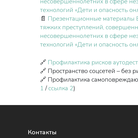
несовершеннолетних в сфере нез
технологий «Дети и опасность он
📄
Презентационные материалы В
тяжких преступлений, совершен
несовершеннолетних в сфере нез
технологий «Дети и опасность он
🔗
Профилактика рисков аутодест
🔗 Пространство соцсетей – без 
🔗 Профилактика самоповреждающ
1
/
ссылка 2
)
Контакты