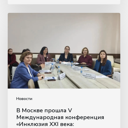
В
Москве
прошла
V
Международная
конференция
«Инклюзия
XXI
века:
образование
лиц
Новости
с
В Москве прошла V
ограниченными
Международная конференция
возможностями
«Инклюзия XXI века: