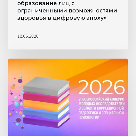
здоровья
образование лиц с
в
ограниченными возможностями
цифровую
здоровья в цифровую эпоху»
эпоху»
18.06.2026
VI
Всероссийский
конкурс
молодых
исследователей
в
области
коррекционной
педагогики