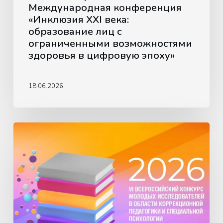
Международная конференция
возможностями
«Инклюзия XXI века:
здоровья
образование лиц с
в
ограниченными возможностями
цифровую
здоровья в цифровую эпоху»
эпоху»
18.06.2026
VI
Всероссийский
конкурс
молодых
исследователей
в
области