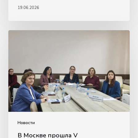
19.06.2026
В
Москве
прошла
V
Международная
конференция
«Инклюзия
XXI
века:
образование
лиц
Новости
с
В Москве прошла V
ограниченными