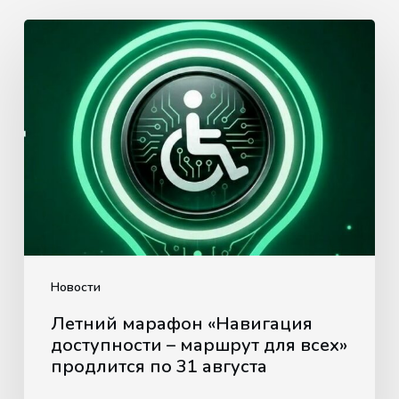
Летний
марафон
«Навигация
доступности
–
маршрут
для
всех»
продлится
по
31
Новости
августа
Летний марафон «Навигация
доступности – маршрут для всех»
продлится по 31 августа