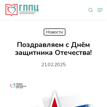
Skip
Мен
to
search
main
content
Новости
Поздравляем с Днём
защитника Отечества!
21.02.2025