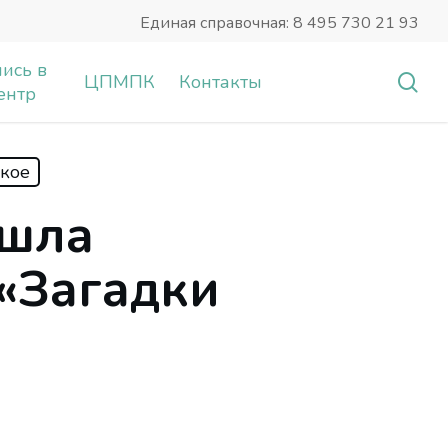
Единая справочная: 8 495 730 21 93
ись в
sea
ЦПМПК
Контакты
ентр
кое
ошла
«Загадки