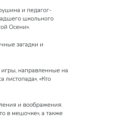
рушина и педагог-
ладшего школьного
ой Осени».
ычные загадки и
игры, направленные на
а листопада», «Кто
ления и воображения:
что в мешочке», а также