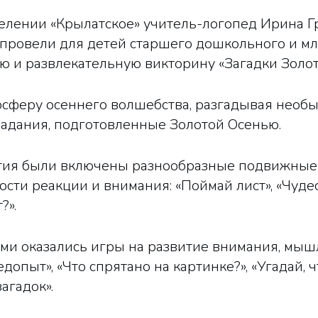
елении «Крылатское» учитель-логопед Ирина Г
 провели для детей старшего дошкольного и м
ю и развлекательную викторину «Загадки Золот
осферу осеннего волшебства, разгадывая необ
адания, подготовленные Золотой Осенью.
тия были включены разнообразные подвижные 
ости реакции и внимания: «Поймай лист», «Чудес
?».
ми оказались игры на развитие внимания, мыш
едопыт», «Что спрятано на картинке?», «Угадай, 
агадок».