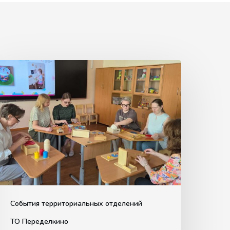
Обучающая
стреча
для
едагогов
по
использованию
материалов
Монтессори
События территориальных отделений
ТО Переделкино