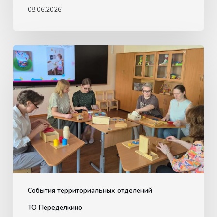
08.06.2026
Обучающая
встреча
для
педагогов
по
использованию
материалов
Монтессори
События территориальных отделений
ТО Переделкино