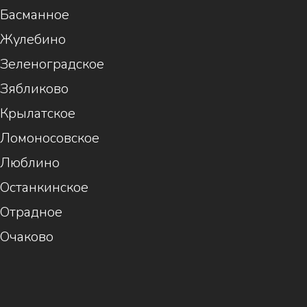
Басманное
Жулебино
Зеленоградское
Зябликово
Крылатское
Ломоносовское
Люблино
Останкинское
Отрадное
Очаково
1