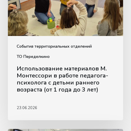
работе
педагога-
психолога
с
детьми
раннего
События территориальных отделений
возраста
ТО Переделкино
(от
Использование материалов М.
1
Монтессори в работе педагога-
года
психолога с детьми раннего
до
возраста (от 1 года до 3 лет)
3
лет)
23.06.2026