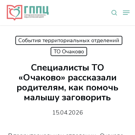
Skip
Мен
to
search
main
content
События территориальных отделений
ТО Очаково
Специалисты ТО
«Очаково» рассказали
родителям, как помочь
малышу заговорить
15.04.2026