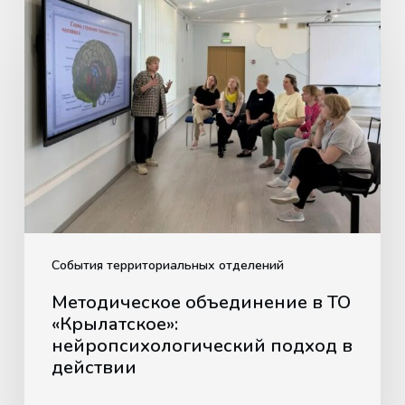
Методическое
объединение
в
ТО
«Крылатское»:
нейропсихологический
подход
в
действии
События территориальных отделений
Методическое объединение в ТО
«Крылатское»:
нейропсихологический подход в
действии