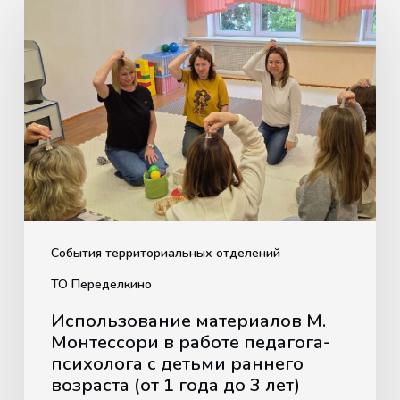
материалов
М.
Монтессори
в
работе
педагога-
психолога
с
детьми
раннего
События территориальных отделений
возраста
ТО Переделкино
(от
Использование материалов М.
1
Монтессори в работе педагога-
года
психолога с детьми раннего
до
возраста (от 1 года до 3 лет)
3