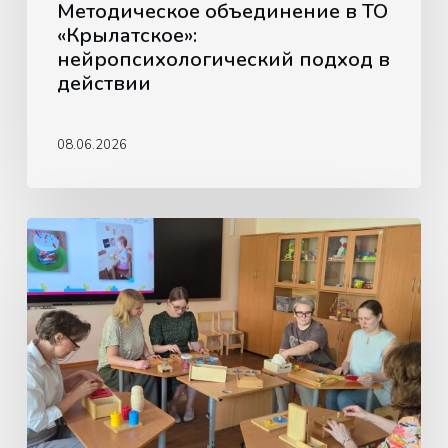
Методическое объединение в ТО
«Крылатское»:
нейропсихологический подход в
действии
08.06.2026
Обучающая
встреча
для
педагогов
по
использованию
материалов
Монтессори