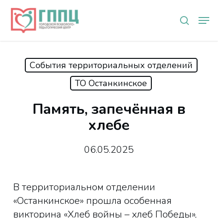
Skip
Мен
to
search
main
content
События территориальных отделений
ТО Останкинское
Память, запечённая в
хлебе
06.05.2025
В территориальном отделении
«Останкинское» прошла особенная
викторина «Хлеб войны – хлеб Победы»,