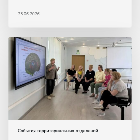
лет)
23.06.2026
Методическое
объединение
в
ТО
«Крылатское»:
нейропсихологический
подход
в
действии
События территориальных отделений