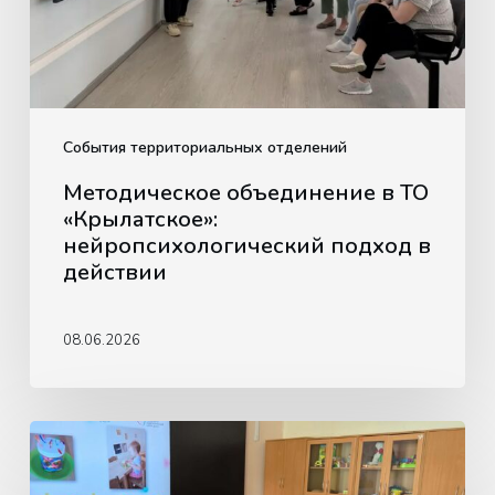
подход
в
действии
События территориальных отделений
Методическое объединение в ТО
«Крылатское»:
нейропсихологический подход в
действии
08.06.2026
Обучающая
встреча