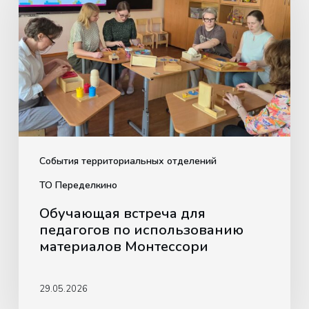
для
педагогов
по
использованию
материалов
Монтессори
События территориальных отделений
ТО Переделкино
Обучающая встреча для
педагогов по использованию
материалов Монтессори
29.05.2026