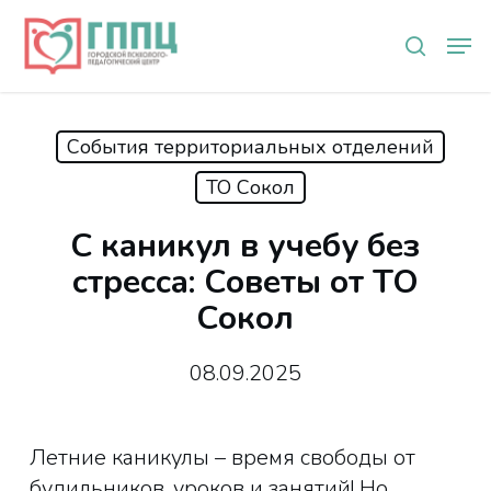
Skip
Мен
to
search
main
content
События территориальных отделений
ТО Сокол
С каникул в учебу без
стресса: Советы от ТО
Сокол
08.09.2025
Летние каникулы – время свободы от
будильников, уроков и занятий! Но