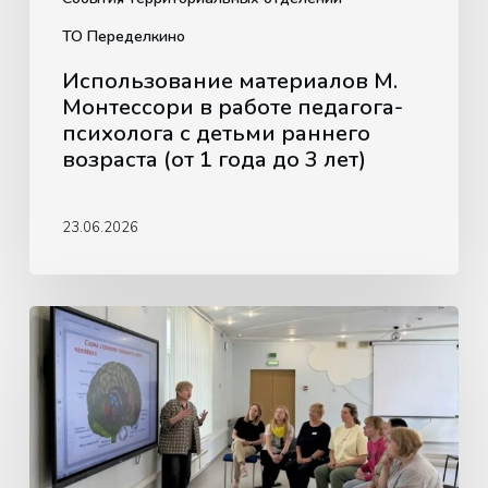
возраста
ТО Переделкино
(от
Использование материалов М.
1
Монтессори в работе педагога-
года
психолога с детьми раннего
до
возраста (от 1 года до 3 лет)
3
лет)
23.06.2026
Методическое
объединение
в
ТО
«Крылатское»:
нейропсихологический