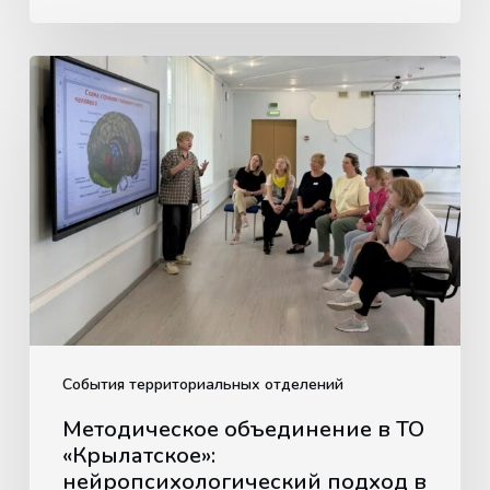
Методическое
объединение
в
ТО
«Крылатское»:
нейропсихологический
подход
в
действии
События территориальных отделений
Методическое объединение в ТО
«Крылатское»:
нейропсихологический подход в