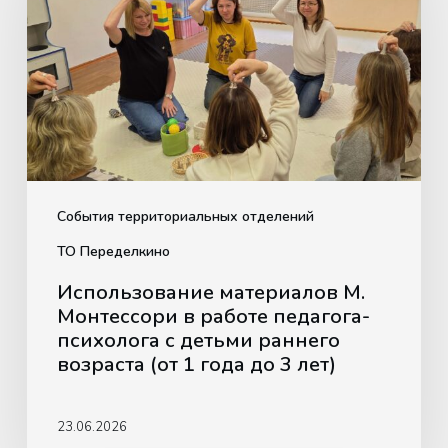
Монтессори
в
работе
педагога-
психолога
с
детьми
раннего
События территориальных отделений
возраста
ТО Переделкино
(от
Использование материалов М.
1
Монтессори в работе педагога-
года
психолога с детьми раннего
до
возраста (от 1 года до 3 лет)
3
лет)
23.06.2026