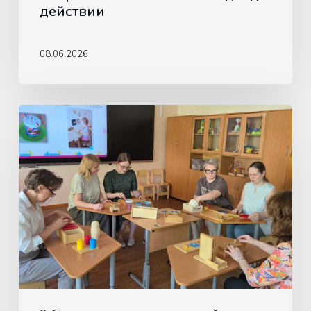
действии
08.06.2026
Обучающая
встреча
для
педагогов
по
использованию
материалов
Монтессори