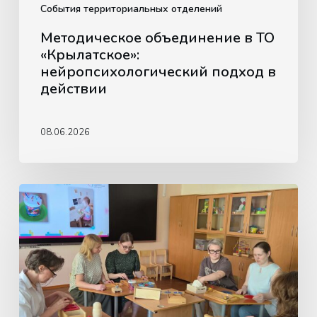
События территориальных отделений
Методическое объединение в ТО
«Крылатское»:
нейропсихологический подход в
действии
08.06.2026
Обучающая
встреча
для
педагогов
по
использованию
материалов