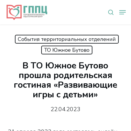
Skip
Мен
to
search
main
content
События территориальных отделений
ТО Южное Бутово
В ТО Южное Бутово
прошла родительская
гостиная «Развивающие
игры с детьми»
22.04.2023