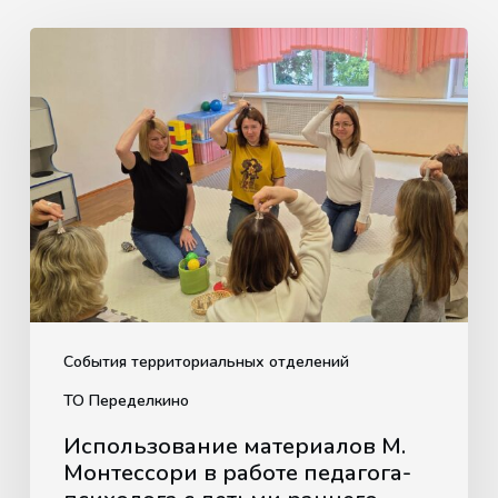
Использование
материалов
М.
Монтессори
в
работе
педагога-
психолога
с
детьми
раннего
События территориальных отделений
возраста
ТО Переделкино
(от
Использование материалов М.
1
Монтессори в работе педагога-
года