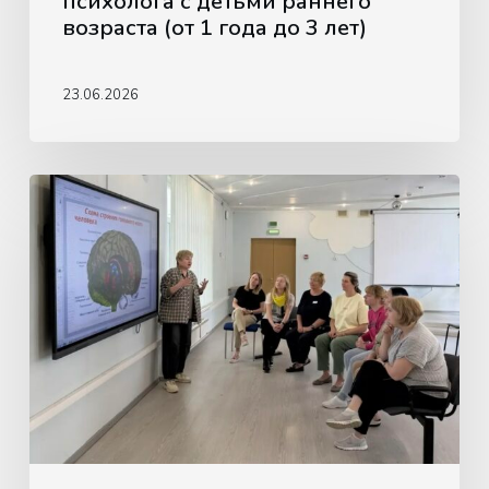
психолога с детьми раннего
до
возраста (от 1 года до 3 лет)
3
лет)
23.06.2026
Методическое
объединение
в
ТО
«Крылатское»:
нейропсихологический
подход
в
действии