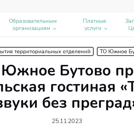
Образовательным
Платные
Зап
организациям
услуги
Ц
ытия территориальных отделений
ТО Южное Бу
ь
 Южное Бутово п
льская гостиная «
звуки без преград
25.11.2023