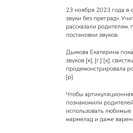
23 ноября 2023 года в
звуки без преград». У
рассказали родителям, 
постановки звуков.
Дымова Екатерина пока
звуков [к], [г,] [х], свис
продемонстрировала ро
[р].
Чтобы артикуляционная
познакомили родителей
использовать любимые ф
мармелад и даже варен