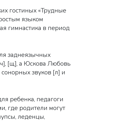
ких гостиных «Трудные
простым языком
ая гимнастика в период
для заднеязычных
, [ч], [щ], а Юскова Любовь
сонорных звуков [л] и
ля ребенка, педагоги
, где родители могут
чупсы, леденцы,