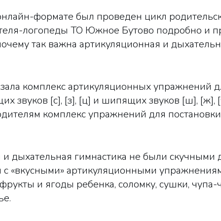
 онлайн-формате был проведен цикл родительс
чителя-логопеды ТО Южное Бутово подробно и 
почему так важна артикуляционная и дыхательн
зала комплекс артикуляционных упражнений 
тящих звуков [с], [з], [ц] и шипящих звуков [ш], [ж]
дителям комплекс упражнений для постановки 
 и дыхательная гимнастика не были скучными д
 с «вкусными» артикуляционными упражнениями
рукты и ягоды ребенка, соломку, сушки, чупа-
ье.