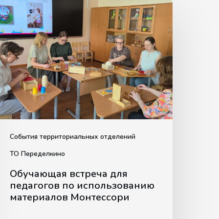
Обучающая
стреча
для
едагогов
по
использованию
материалов
Монтессори
События территориальных отделений
ТО Переделкино
Обучающая встреча для
педагогов по использованию
материалов Монтессори