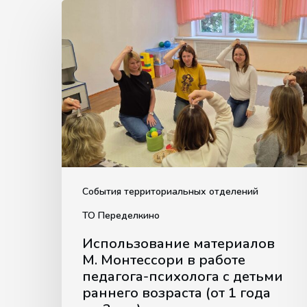
Использование
материалов
М.
Монтессори
в
работе
педагога-
психолога
с
детьми
События территориальных отделений
раннего
ТО Переделкино
возраста
(от
Использование материалов
1
М. Монтессори в работе
педагога-психолога с детьми
года
раннего возраста (от 1 года
до