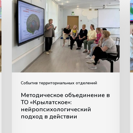
Методическое
объединение
в
в
ТО
п
«Крылатское»:
нейропсихологический
подход
в
действии
События территориальных отделений
Методическое объединение в
ТО «Крылатское»:
нейропсихологический
подход в действии