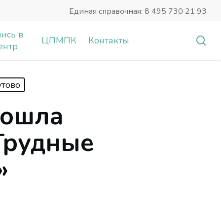
Единая справочная: 8 495 730 21 93
ись в
sea
ЦПМПК
Контакты
ентр
тово
рошла
Трудные
»