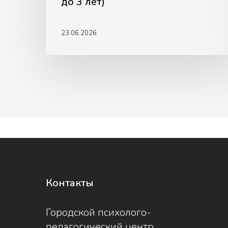
до 3 лет)
3
лет)
23.06.2026
Контакты
Городской психолого-
педагогический центр