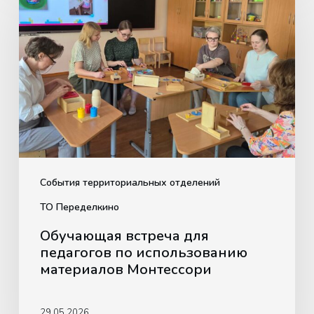
встреча
для
педагогов
по
использованию
материалов
Монтессори
События территориальных отделений
ТО Переделкино
Обучающая встреча для
педагогов по использованию
материалов Монтессори
29.05.2026