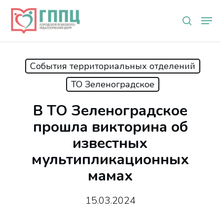
Skip
Мен
to
search
main
content
События территориальных отделений
ТО Зеленоградское
В ТО Зеленоградское
прошла викторина об
известных
мультипликационных
мамах
15.03.2024