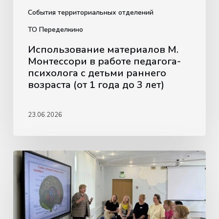
раннего
События территориальных отделений
возраста
ТО Переделкино
(от
Использование материалов М.
1
Монтессори в работе педагога-
года
психолога с детьми раннего
до
возраста (от 1 года до 3 лет)
3
лет)
23.06.2026
Методическое
объединение
в
ТО
«Крылатское»: