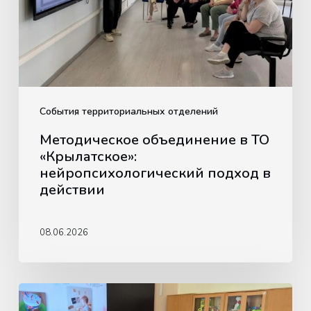
нейропсихологический
подход
в
действии
События территориальных отделений
Методическое объединение в ТО
«Крылатское»:
нейропсихологический подход в
действии
08.06.2026
Обучающая