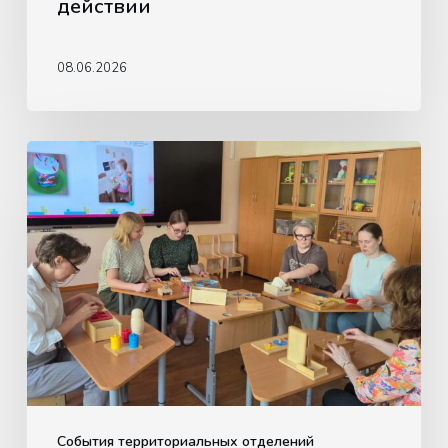
действии
08.06.2026
Обучающая
встреча
для
педагогов
по
использованию
материалов
Монтессори
События территориальных отделений