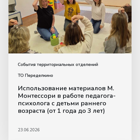
Монтессори
в
работе
педагога-
психолога
с
детьми
раннего
События территориальных отделений
возраста
ТО Переделкино
(от
Использование материалов М.
1
Монтессори в работе педагога-
года
психолога с детьми раннего
до
возраста (от 1 года до 3 лет)
3
лет)
23.06.2026