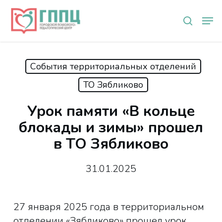
Skip
Мен
to
search
main
content
События территориальных отделений
ТО Зябликово
Урок памяти «В кольце
блокады и зимы» прошел
в ТО Зябликово
31.01.2025
27 января 2025 года в территориальном
отделении «Зябликово» прошел урок