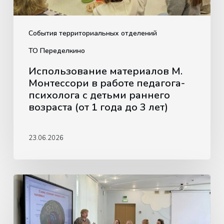
с
детьми
раннего
События территориальных отделений
возраста
ТО Переделкино
(от
Использование материалов М.
1
Монтессори в работе педагога-
года
психолога с детьми раннего
до
возраста (от 1 года до 3 лет)
3
лет)
23.06.2026
Методическое
объединение
в
ТО