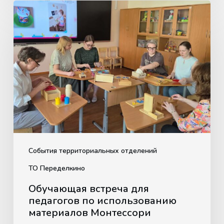
Обучающая
встреча
для
педагогов
по
использованию
материалов
Монтессори
События территориальных отделений
ТО Переделкино
Обучающая встреча для
педагогов по использованию
материалов Монтессори