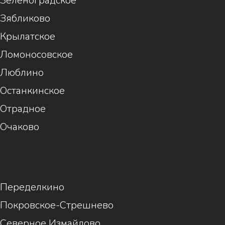
Зеленоградское
Зябликово
Крылатское
Ломоносовское
Люблино
Останкинское
Отрадное
Очаково
1
Переделкино
Покровское-Стрешнево
Северное Измайлово