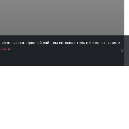
 использовать данный сайт, вы соглашаетесь с использованием
ности
 тренинг для
из цикла
успеха.