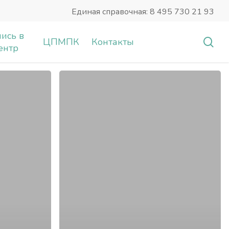
Единая справочная: 8 495 730 21 93
ись в
sea
ЦПМПК
Контакты
ентр
20
января
2021
года
в
16.00
МСК
состоится
вебинар:
«Снова
в