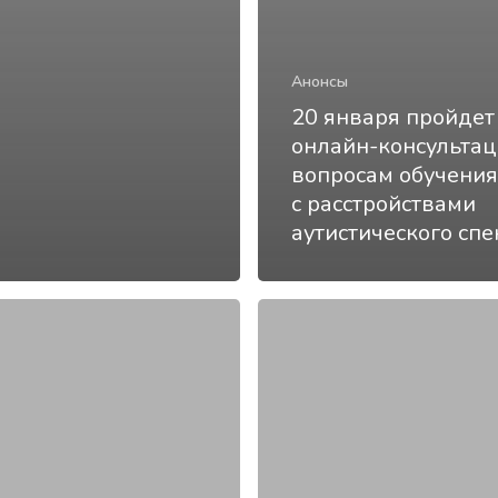
Анонсы
20 января пройдет
онлайн-консультац
вопросам обучения
с расстройствами
аутистического спе
ие
14
января
пройдет
тренинг
для
старшеклассников