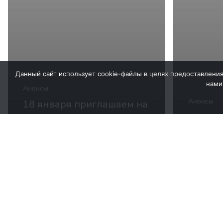
Данный сайт использует cookie-файлы в целях предоставления
нами
Анонсы
Анонсы
18 января приглашаем на
встречу
«Настро
профессионального
января
сообщества кураторов и
очеред
специалистов служб
старше
примирения
подгот