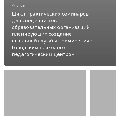
Анонсы
Цикл практических семинаров
для специалистов
образовательных организаций,
планирующих создание
школьной службы примирения с
Городским психолого-
педагогическим центром
18
«Настроен
января
–
приглашаем
успех!»:
на
16
встречу
января
профессионального
пройдет